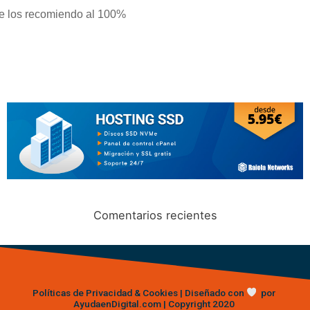
e los recomiendo al 100%
Comentarios recientes
Políticas de Privacidad & Cookies
| Diseñado con
por
AyudaenDigital.com
| Copyright 2020